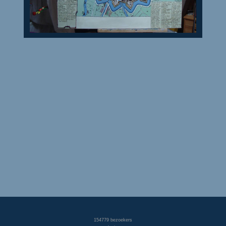
154779
bezoekers