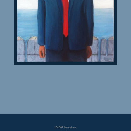
154802
bezoekers